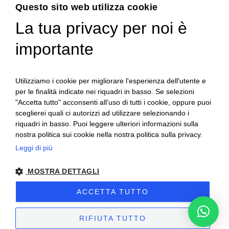
Menu
Questo sito web utilizza cookie
La tua privacy per noi è
USATO
importante
Chi siamo
Servizi
News
Utilizziamo i cookie per migliorare l'esperienza dell'utente e
per le finalità indicate nei riquadri in basso. Se selezioni
Contatti
"Accetta tutto" acconsenti all'uso di tutti i cookie, oppure puoi
sceglierei quali ci autorizzi ad utilizzare selezionando i
riquadri in basso. Puoi leggere ulteriori informazioni sulla
nostra politica sui cookie nella nostra politica sulla privacy.
Leggi di più
MOSTRA DETTAGLI
ACCETTA TUTTO
Al-fra | 2025 | Partita IVA: 03668210044 –
Privacy & Cookies Policy
–
Preferenze Cookie
– Sito creato da
Etinet.it
RIFIUTA TUTTO