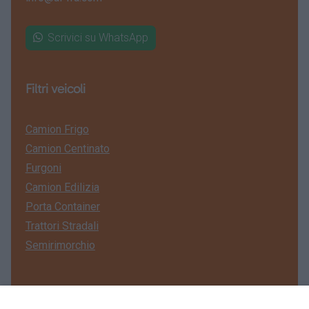
Scrivici su WhatsApp
Filtri veicoli
Camion Frigo
Camion Centinato
Furgoni
Camion Edilizia
Porta Container
Trattori Stradali
Semirimorchio