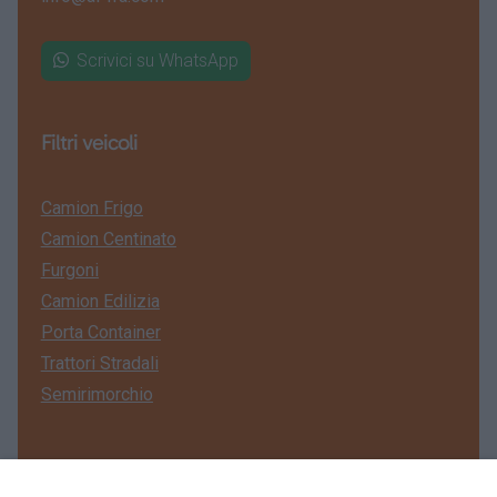
Scrivici su WhatsApp
Filtri veicoli
Camion Frigo
Camion Centinato
Furgoni
Camion Edilizia
Porta Container
Trattori Stradali
Semirimorchio