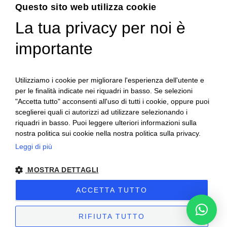
Menu
Questo sito web utilizza cookie
La tua privacy per noi è
USATO
importante
Chi siamo
Servizi
News
Utilizziamo i cookie per migliorare l'esperienza dell'utente e
per le finalità indicate nei riquadri in basso. Se selezioni
Contatti
"Accetta tutto" acconsenti all'uso di tutti i cookie, oppure puoi
sceglierei quali ci autorizzi ad utilizzare selezionando i
riquadri in basso. Puoi leggere ulteriori informazioni sulla
nostra politica sui cookie nella nostra politica sulla privacy.
Leggi di più
MOSTRA DETTAGLI
ACCETTA TUTTO
Al-fra | 2025 | Partita IVA: 03668210044 –
Privacy & Cookies Policy
–
Preferenze Cookie
– Sito creato da
Etinet.it
RIFIUTA TUTTO