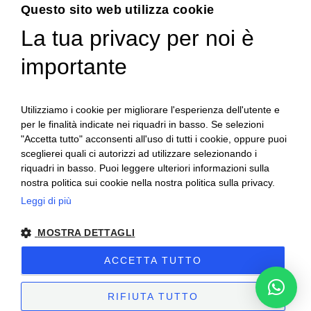
Menu
Questo sito web utilizza cookie
La tua privacy per noi è
USATO
importante
Chi siamo
Servizi
News
Utilizziamo i cookie per migliorare l'esperienza dell'utente e
per le finalità indicate nei riquadri in basso. Se selezioni
Contatti
"Accetta tutto" acconsenti all'uso di tutti i cookie, oppure puoi
sceglierei quali ci autorizzi ad utilizzare selezionando i
riquadri in basso. Puoi leggere ulteriori informazioni sulla
nostra politica sui cookie nella nostra politica sulla privacy.
Leggi di più
MOSTRA DETTAGLI
ACCETTA TUTTO
Al-fra | 2025 | Partita IVA: 03668210044 –
Privacy & Cookies Policy
–
Preferenze Cookie
– Sito creato da
Etinet.it
RIFIUTA TUTTO