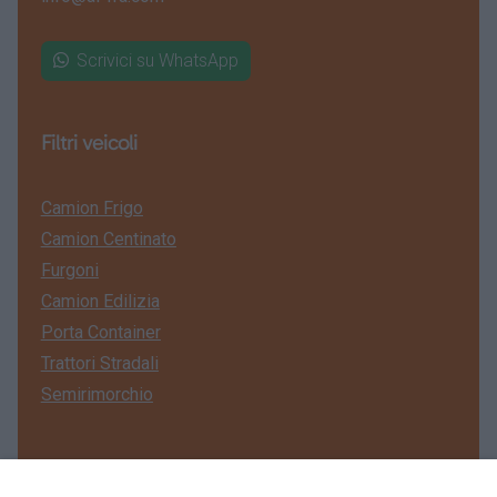
Scrivici su WhatsApp
Filtri veicoli
Camion Frigo
Camion Centinato
Furgoni
Camion Edilizia
Porta Container
Trattori Stradali
Semirimorchio