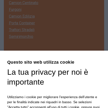
Camion Centinato
Furgoni
Camion Edilizia
Porta Container
Trattori Stradali
Semirimorchio
Menu
Questo sito web utilizza cookie
La tua privacy per noi è
USATO
importante
Chi siamo
Servizi
News
Utilizziamo i cookie per migliorare l'esperienza dell'utente e
per le finalità indicate nei riquadri in basso. Se selezioni
Contatti
"Accetta tutto" acconsenti all'uso di tutti i cookie, oppure puoi