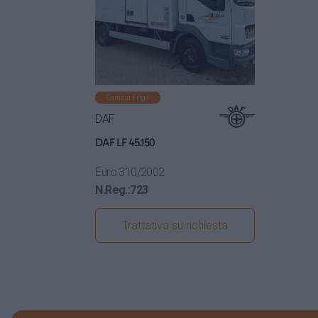
Camion Frigo
DAF
DAF LF 45.150
Euro 3
10/2002
N.Reg.:
723
Trattativa su richiesta
Visualizza dettagli
veicolo