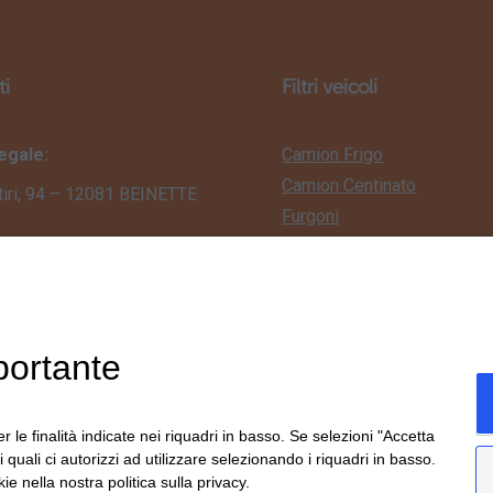
ti
Filtri veicoli
egale:
Camion Frigo
Camion Centinato
tiri, 94 – 12081 BEINETTE
Furgoni
Camion Edilizia
perativa:
Porta Container
vanni Agnelli, 33 – 12081
Trattori Stradali
TE (CN)
Semirimorchio
1.38.53.15
portante
-fra.com
r le finalità indicate nei riquadri in basso. Se selezioni "Accetta
ivici su WhatsApp
i quali ci autorizzi ad utilizzare selezionando i riquadri in basso.
ie nella nostra politica sulla privacy.