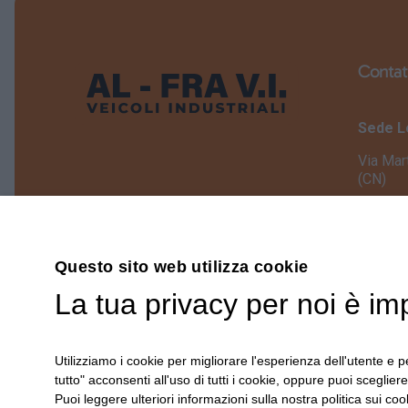
Contat
Sede L
Via Mar
(CN)
Sede O
Via Gio
BEINET
Questo sito web utilizza cookie
+39.017
La tua privacy per noi è im
info@al
Utilizziamo i cookie per migliorare l'esperienza dell'utente e pe
Scr
tutto" acconsenti all'uso di tutti i cookie, oppure puoi scegliere
Puoi leggere ulteriori informazioni sulla nostra politica sui cook