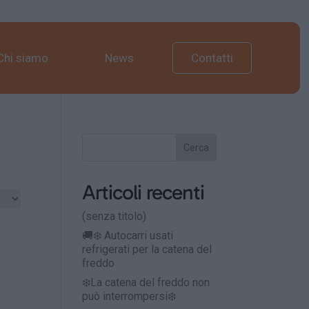
Chi siamo
News
Contatti
Cerca
Articoli recenti
(senza titolo)
🚚❄️ Autocarri usati
refrigerati per la catena del
freddo
❄️La catena del freddo non
può interrompersi❄️