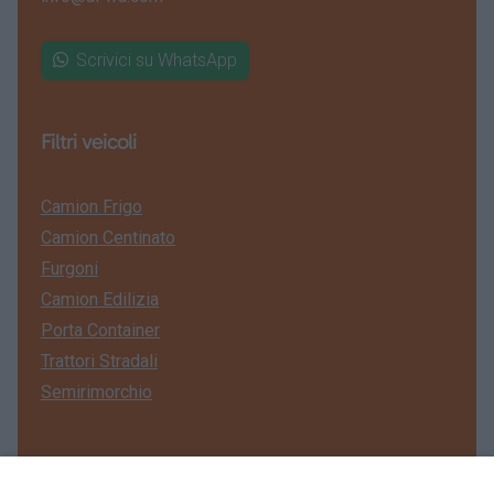
Scrivici su WhatsApp
Filtri veicoli
Camion Frigo
Camion Centinato
Furgoni
Camion Edilizia
Porta Container
Trattori Stradali
Semirimorchio