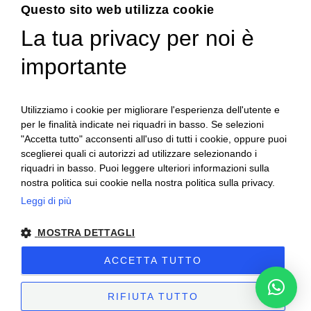
Menu
Questo sito web utilizza cookie
La tua privacy per noi è
USATO
importante
Chi siamo
Servizi
News
Utilizziamo i cookie per migliorare l'esperienza dell'utente e
per le finalità indicate nei riquadri in basso. Se selezioni
Contatti
"Accetta tutto" acconsenti all'uso di tutti i cookie, oppure puoi
sceglierei quali ci autorizzi ad utilizzare selezionando i
riquadri in basso. Puoi leggere ulteriori informazioni sulla
nostra politica sui cookie nella nostra politica sulla privacy.
Leggi di più
MOSTRA DETTAGLI
ACCETTA TUTTO
Al-fra | 2025 | Partita IVA: 03668210044 –
Privacy & Cookies Policy
–
Preferenze Cookie
– Sito creato da
Etinet.it
RIFIUTA TUTTO