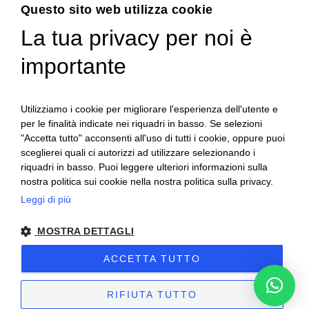
Menu
Questo sito web utilizza cookie
La tua privacy per noi è
USATO
importante
Chi siamo
Servizi
News
Utilizziamo i cookie per migliorare l'esperienza dell'utente e
per le finalità indicate nei riquadri in basso. Se selezioni
Contatti
"Accetta tutto" acconsenti all'uso di tutti i cookie, oppure puoi
sceglierei quali ci autorizzi ad utilizzare selezionando i
riquadri in basso. Puoi leggere ulteriori informazioni sulla
nostra politica sui cookie nella nostra politica sulla privacy.
Leggi di più
MOSTRA DETTAGLI
ACCETTA TUTTO
Al-fra | 2025 | Partita IVA: 03668210044 –
Privacy & Cookies Policy
–
Preferenze Cookie
– Sito creato da
Etinet.it
RIFIUTA TUTTO