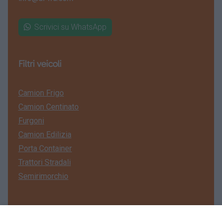
Scrivici su WhatsApp
Filtri veicoli
Camion Frigo
Camion Centinato
Furgoni
Camion Edilizia
Porta Container
Trattori Stradali
Semirimorchio