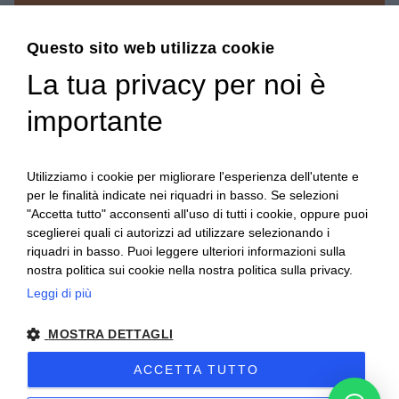
Menu
Questo sito web utilizza cookie
La tua privacy per noi è
USATO
importante
Chi siamo
Servizi
News
Utilizziamo i cookie per migliorare l'esperienza dell'utente e
per le finalità indicate nei riquadri in basso. Se selezioni
Contatti
"Accetta tutto" acconsenti all'uso di tutti i cookie, oppure puoi
sceglierei quali ci autorizzi ad utilizzare selezionando i
riquadri in basso. Puoi leggere ulteriori informazioni sulla
nostra politica sui cookie nella nostra politica sulla privacy.
Leggi di più
MOSTRA DETTAGLI
ACCETTA TUTTO
Al-fra | 2025 | Partita IVA: 03668210044 –
Privacy & Cookies Policy
–
Preferenze Cookie
– Sito creato da
Etinet.it