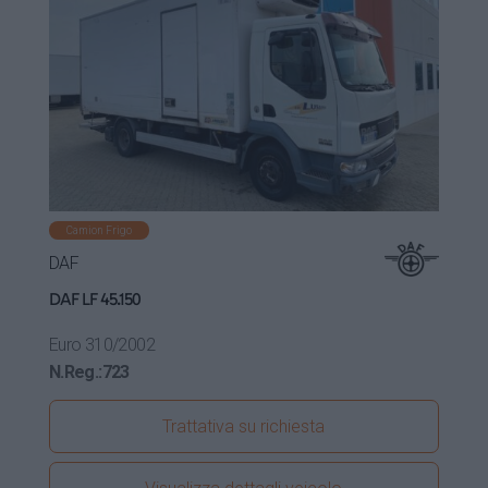
Camion Frigo
DAF
DAF LF 45.150
Euro 3
10/2002
N.Reg.:
723
Trattativa su richiesta