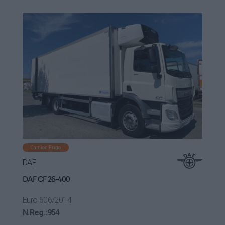
Camion Frigo
DAF
DAF CF 26-400
Euro 6
06/2014
N.Reg.:
954