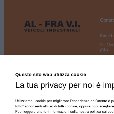
Contat
Sede L
Via Mar
(CN)
Sede O
Via Gio
BEINET
Questo sito web utilizza cookie
+39.017
La tua privacy per noi è im
info@al
Utilizziamo i cookie per migliorare l'esperienza dell'utente e pe
Scr
tutto" acconsenti all'uso di tutti i cookie, oppure puoi scegliere
Puoi leggere ulteriori informazioni sulla nostra politica sui cook