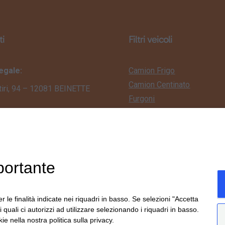
ti
Filtri veicoli
egale:
Camion Frigo
Camion Centinato
tiri, 94 – 12081 BEINETTE
Furgoni
Camion Edilizia
perativa:
Porta Container
vanni Agnelli, 33 – 12081
Trattori Stradali
TE (CN)
Semirimorchio
1.38.53.15
portante
-fra.com
r le finalità indicate nei riquadri in basso. Se selezioni "Accetta
ivici su WhatsApp
i quali ci autorizzi ad utilizzare selezionando i riquadri in basso.
ie nella nostra politica sulla privacy.