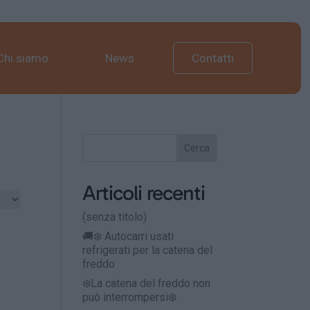
Chi siamo
News
Contatti
Cerca
Articoli recenti
(senza titolo)
🚚❄️ Autocarri usati
refrigerati per la catena del
freddo
❄️La catena del freddo non
può interrompersi❄️