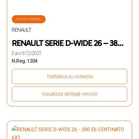
Camion centinato
RENAULT
RENAULT SERIE D-WIDE 26 – 380
E6 CENTINATO 6X2
Euro 6
12/2021
N.Reg.:
1204
Trattativa su richiesta
Visualizza dettagli veicolo