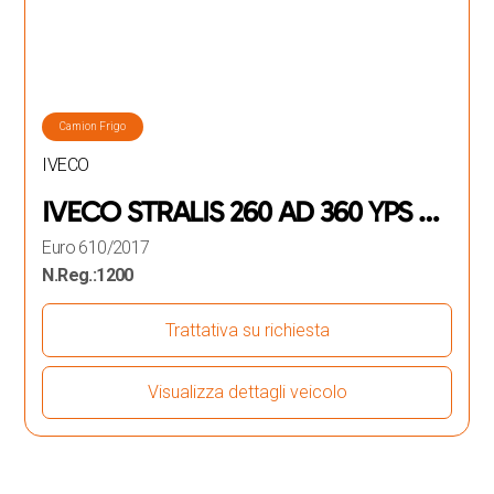
Camion Frigo
IVECO
IVECO STRALIS 260 AD 360 YPS E6
FRIGORIFERO
Euro 6
10/2017
N.Reg.:
1200
Trattativa su richiesta
Visualizza dettagli veicolo