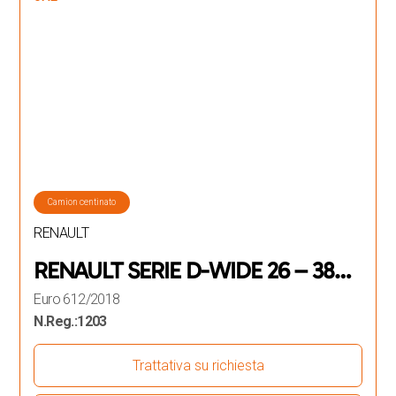
Camion centinato
RENAULT
RENAULT SERIE D-WIDE 26 – 380
E6 CENTINATO 6X2
Euro 6
12/2018
N.Reg.:
1203
Trattativa su richiesta