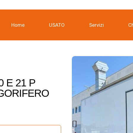
Home
USATO
Servizi
C
 E 21 P
IGORIFERO