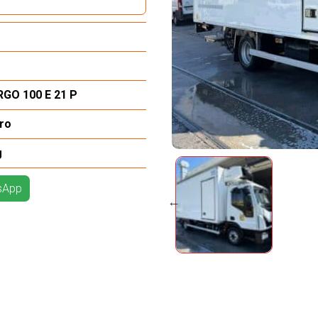
GO 100 E 21 P
ero
g
tsApp