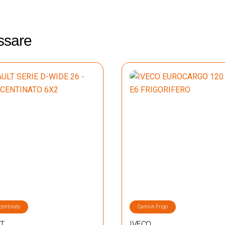
essare
centinato
Camion Frigo
T
IVECO