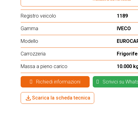
Registro veicolo
1189
Gamma
IVECO
Modello
EUROCAR
Carrozzeria
Frigorif
Massa a pieno carico
10.000 k
Richiedi informazioni
Scrivici su Wha
Scarica la scheda tecnica