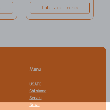
a
Trattativa su richiesta
colo
Visualizza dettagli veicolo
Menu
USATO
Chi siamo
Servizi
News