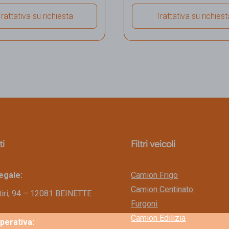
Trattativa su richiesta
Trattativa su richiest
ualizza dettagli veicolo
Visualizza dettagli vei
ti
Filtri veicoli
egale:
Camion Frigo
Camion Centinato
tiri, 94 – 12081 BEINETTE
Furgoni
Camion Edilizia
perativa: