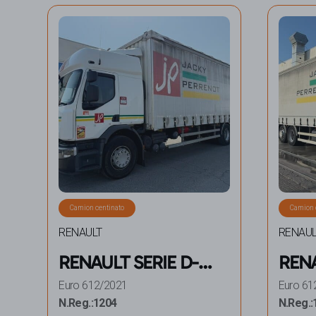
Camion centinato
Camion 
RENAULT
RENAUL
RENAULT SERIE D-
RENA
WIDE 26 – 380 E6
WIDE
Euro 6
12/2021
Euro 6
1
CENTINATO 6X2
CEN
N.Reg.:
1204
N.Reg.: