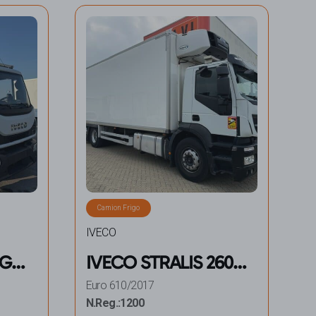
Camion Frigo
IVECO
RGO
IVECO STRALIS 260
AD 360 YPS E6
Euro 6
10/2017
FRIGORIFERO
N.Reg.:
1200