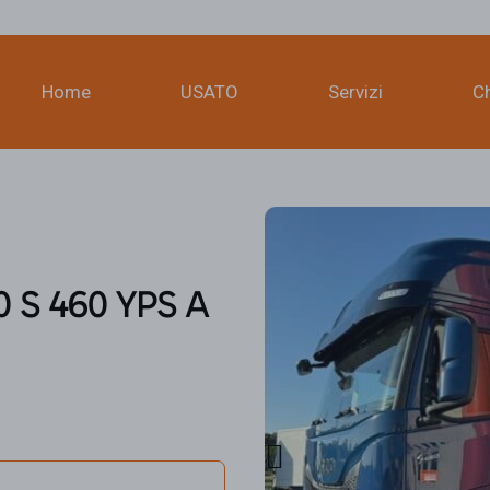
Home
USATO
Servizi
C
 S 460 YPS A