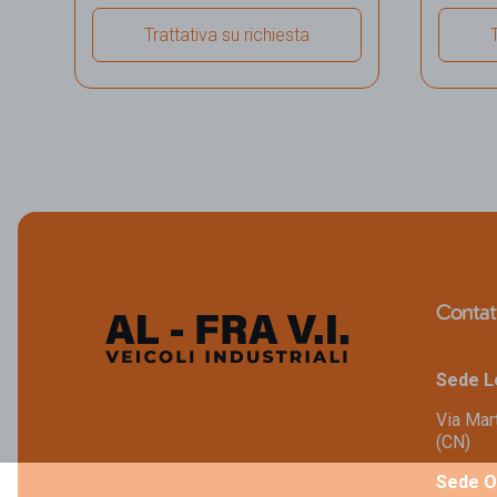
Trattativa su richiesta
Visualizza dettagli veicolo
Vis
Contat
Sede L
Via Mar
(CN)
Sede O