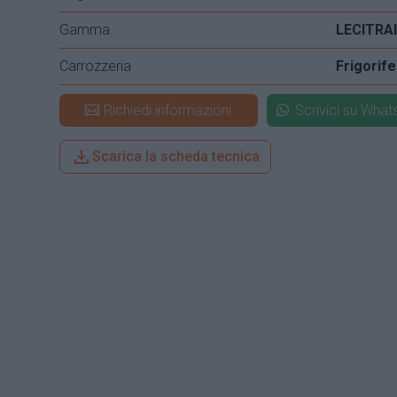
Gamma
LECITRA
Carrozzeria
Frigorif
Richiedi informazioni
Scrivici su Wha
Scarica la scheda tecnica