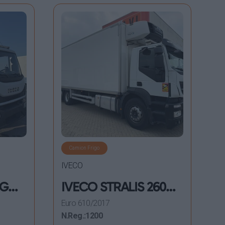
Camion Frigo
IVECO
RGO
IVECO STRALIS 260
AD 360 YPS E6
Euro 6
10/2017
FRIGORIFERO
N.Reg.:
1200