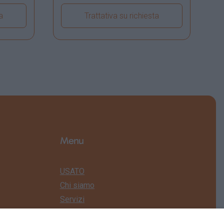
a
Trattativa su richiesta
colo
Visualizza dettagli veicolo
Menu
USATO
Chi siamo
Servizi
News