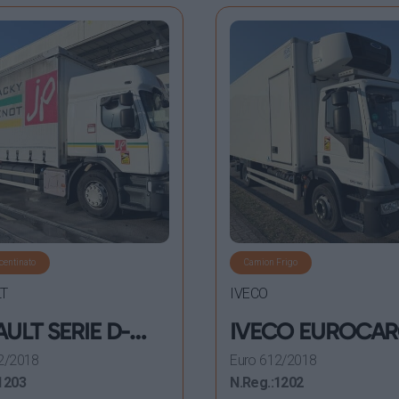
centinato
Camion Frigo
T
IVECO
ULT SERIE D-
IVECO EUROCA
 26 – 380 E6
120 E 19 P E6
2/2018
Euro 6
12/2018
TINATO 6X2
FRIGORIFERO
1203
N.Reg.:
1202