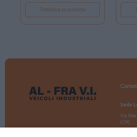
Trattativa su richiesta
Visualizza dettagli veicolo
Vis
Contat
Sede L
Via Mar
(CN)
Sede O