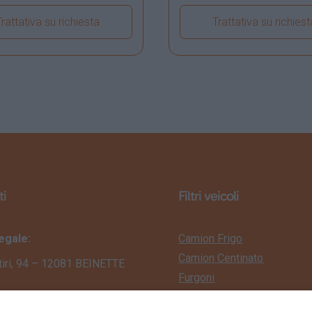
Trattativa su richiesta
Trattativa su richiest
ualizza dettagli veicolo
Visualizza dettagli vei
ti
Filtri veicoli
egale:
Camion Frigo
Camion Centinato
tiri, 94 – 12081 BEINETTE
Furgoni
Camion Edilizia
perativa: