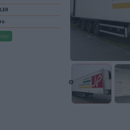
ILER
ero
tsApp