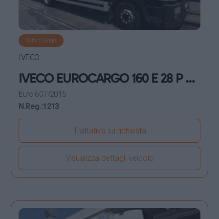
Camion Frigo
IVECO
IVECO EUROCARGO 160 E 28 P E6
FRIGORIFERO 2015
Euro 6
07/2015
N.Reg.:
1213
Trattativa su richiesta
Visualizza dettagli veicolo