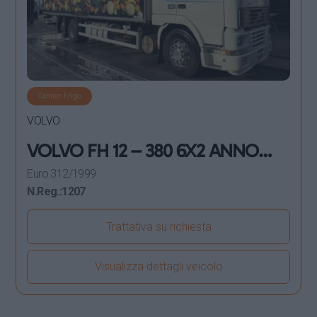
Camion Frigo
VOLVO
VOLVO FH 12 – 380 6X2 ANNO
1999 FRIGORIFERO
Euro 3
12/1999
N.Reg.:
1207
Trattativa su richiesta
Visualizza dettagli veicolo