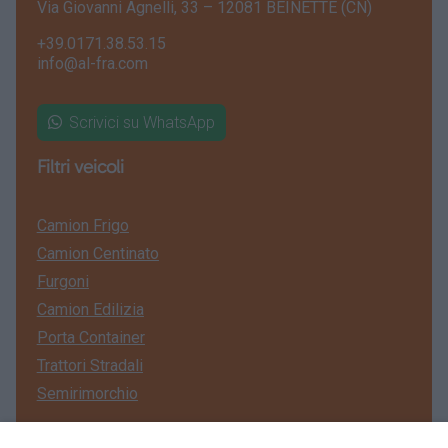
Via Giovanni Agnelli, 33 – 12081 BEINETTE (CN)
+39.0171.38.53.15
info@al-fra.com
Scrivici su WhatsApp
Filtri veicoli
Camion Frigo
Camion Centinato
Furgoni
Camion Edilizia
Porta Container
Trattori Stradali
Semirimorchio