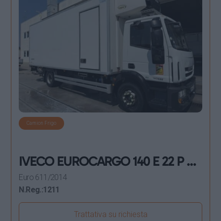
Camion Frigo
IVECO EUROCARGO 140 E 22 P E6
FRIGORIFERO 2014
Euro 6
11/2014
N.Reg.:
1211
Trattativa su richiesta