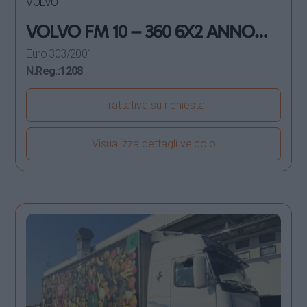
VOLVO
VOLVO FM 10 – 360 6X2 ANNO
2001 FRIGORIFERO
Euro 3
03/2001
N.Reg.:
1208
Trattativa su richiesta
Visualizza dettagli veicolo