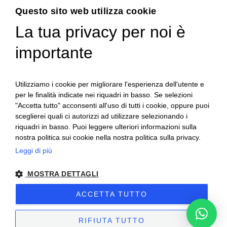
Menu
Questo sito web utilizza cookie
La tua privacy per noi è
USATO
importante
Chi siamo
Servizi
News
Utilizziamo i cookie per migliorare l'esperienza dell'utente e
Contatti
per le finalità indicate nei riquadri in basso. Se selezioni
"Accetta tutto" acconsenti all'uso di tutti i cookie, oppure puoi
sceglierei quali ci autorizzi ad utilizzare selezionando i
riquadri in basso. Puoi leggere ulteriori informazioni sulla
nostra politica sui cookie nella nostra politica sulla privacy.
Leggi di più
MOSTRA DETTAGLI
ACCETTA TUTTO
Al-fra | 2025 | Partita IVA: 03668210044 –
Privacy & Cookies Policy
–
Preferenze Cookie
– Sito creato da
Etinet.it
RIFIUTA TUTTO